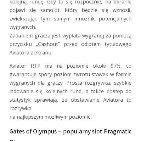
kolejną rundę. Gdy ta się rozpocznie, na ekranie
pojawi się samolot, który będzie się wznosił,
zwiększając tym samym mnożnik potencjalnych
wygranych.
Zadaniem gracza jest wypłata wygranej za pomocą
przycisku „Cashout” przed odlotem tytułowego
Aviatora z ekranu.
Aviator RTP ma na poziomie około 97%, co
gwarantuje spory poziom zwrotu stawek w formie
wygranych dla graczy. Prosta rozgrywka, szybkie
ładowanie się kolejnych rund, a także dostęp do
statystyk sprawiają, że obstawianie Aviatora to
rozrywka
na najlepszym możliwym poziomie!
Gates of Olympus – popularny slot Pragmatic