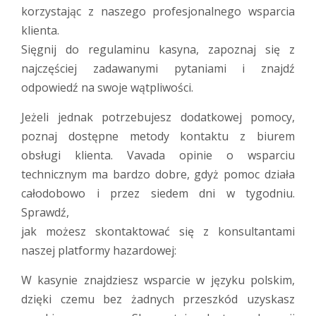
korzystając z naszego profesjonalnego wsparcia
klienta.
Sięgnij do regulaminu kasyna, zapoznaj się z
najczęściej zadawanymi pytaniami i znajdź
odpowiedź na swoje wątpliwości.
Jeżeli jednak potrzebujesz dodatkowej pomocy,
poznaj dostępne metody kontaktu z biurem
obsługi klienta. Vavada opinie o wsparciu
technicznym ma bardzo dobre, gdyż pomoc działa
całodobowo i przez siedem dni w tygodniu.
Sprawdź,
jak możesz skontaktować się z konsultantami
naszej platformy hazardowej:
W kasynie znajdziesz wsparcie w języku polskim,
dzięki czemu bez żadnych przeszkód uzyskasz