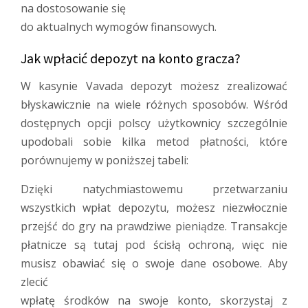
na dostosowanie się
do aktualnych wymogów finansowych.
Jak wpłacić depozyt na konto gracza?
W kasynie Vavada depozyt możesz zrealizować
błyskawicznie na wiele różnych sposobów. Wśród
dostępnych opcji polscy użytkownicy szczególnie
upodobali sobie kilka metod płatności, które
porównujemy w poniższej tabeli:
Dzięki natychmiastowemu przetwarzaniu
wszystkich wpłat depozytu, możesz niezwłocznie
przejść do gry na prawdziwe pieniądze. Transakcje
płatnicze są tutaj pod ścisłą ochroną, więc nie
musisz obawiać się o swoje dane osobowe. Aby
zlecić
wpłatę środków na swoje konto, skorzystaj z