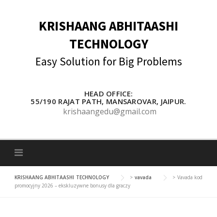
Skip
to
KRISHAANG ABHITAASHI
content
TECHNOLOGY
Easy Solution for Big Problems
HEAD OFFICE:
55/190 RAJAT PATH, MANSAROVAR, JAIPUR.
krishaangedu@gmail.com
KRISHAANG ABHITAASHI TECHNOLOGY
>
vavada
>
Vavada kod
promocyjny 2026 – ekskluzywne bonusy dla graczy