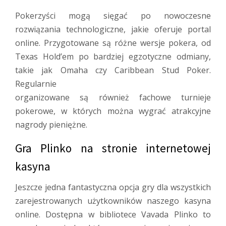
Pokerzyści mogą sięgać po nowoczesne
rozwiązania technologiczne, jakie oferuje portal
online. Przygotowane są różne wersje pokera, od
Texas Hold’em po bardziej egzotyczne odmiany,
takie jak Omaha czy Caribbean Stud Poker.
Regularnie
organizowane są również fachowe turnieje
pokerowe, w których można wygrać atrakcyjne
nagrody pieniężne.
Gra Plinko na stronie internetowej
kasyna
Jeszcze jedna fantastyczna opcja gry dla wszystkich
zarejestrowanych użytkowników naszego kasyna
online. Dostępna w bibliotece Vavada Plinko to