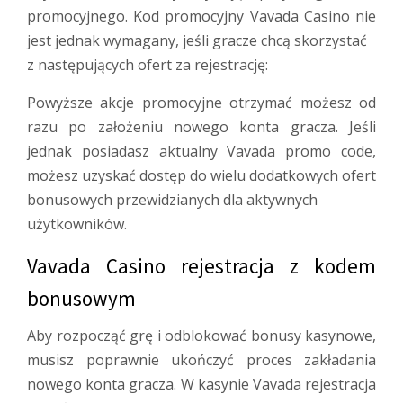
promocyjnego. Kod promocyjny Vavada Casino nie
jest jednak wymagany, jeśli gracze chcą skorzystać
z następujących ofert za rejestrację:
Powyższe akcje promocyjne otrzymać możesz od
razu po założeniu nowego konta gracza. Jeśli
jednak posiadasz aktualny Vavada promo code,
możesz uzyskać dostęp do wielu dodatkowych ofert
bonusowych przewidzianych dla aktywnych
użytkowników.
Vavada Casino rejestracja z kodem
bonusowym
Aby rozpocząć grę i odblokować bonusy kasynowe,
musisz poprawnie ukończyć proces zakładania
nowego konta gracza. W kasynie Vavada rejestracja