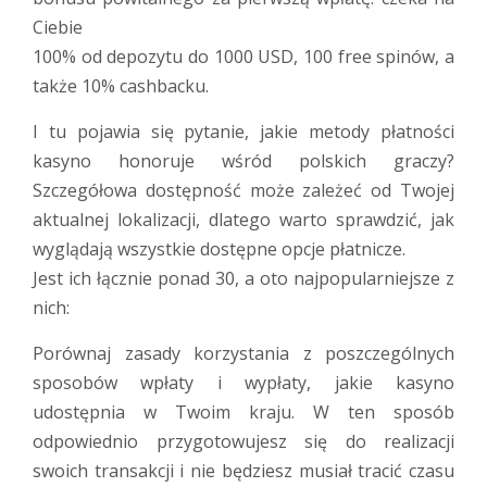
Ciebie
100% od depozytu do 1000 USD, 100 free spinów, a
także 10% cashbacku.
I tu pojawia się pytanie, jakie metody płatności
kasyno honoruje wśród polskich graczy?
Szczegółowa dostępność może zależeć od Twojej
aktualnej lokalizacji, dlatego warto sprawdzić, jak
wyglądają wszystkie dostępne opcje płatnicze.
Jest ich łącznie ponad 30, a oto najpopularniejsze z
nich:
Porównaj zasady korzystania z poszczególnych
sposobów wpłaty i wypłaty, jakie kasyno
udostępnia w Twoim kraju. W ten sposób
odpowiednio przygotowujesz się do realizacji
swoich transakcji i nie będziesz musiał tracić czasu