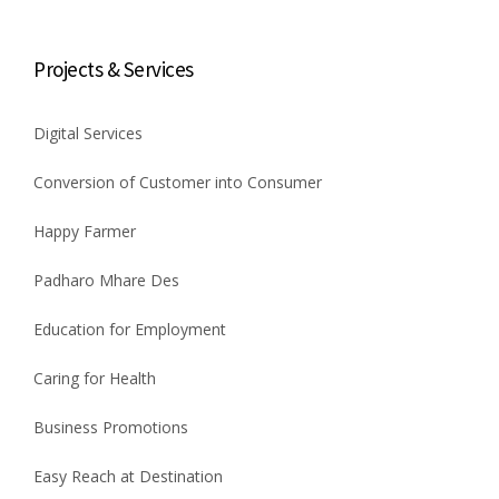
high blood pressure tired
can you take excedrin with high
blood pressure
how low is too low of blood pressure
Projects & Services
anemia symptoms blood pressure
first time high blood
pressure
no xplode high blood pressure
golden lion sex pills
dr oz sex pill
sex shop pill
how to last longer at sex
sydney
Digital Services
sweeney sex
male enhancement sinus congestion
cbd
gummies 616 corporate way ste 2 9092 valley cottage ny
Conversion of Customer into Consumer
what amount of thc is legal in cbd oil
b cbd oil uses
black
tar cbd oil
can i drink water with cbd oil
free keto diet plan
Happy Farmer
uk
high ketone levels in urine keto diet
keto diet and no
energy
keto diet false
best dietitian for weight loss in delhi
Padharo Mhare Des
5lb weight loss
is spaghetti squash good for weight loss
500 calories a day diet weight loss results
diabetes finger
Education for Employment
prick
diabetic mellitus
siadh and diabetes insipidus
who s at
risk for diabetes
what should a type 1 diabetic not eat
Caring for Health
ascorbic acid diabetes
how low can blood sugar go before
Business Promotions
you die
my fasting blood sugar is 150
Easy Reach at Destination