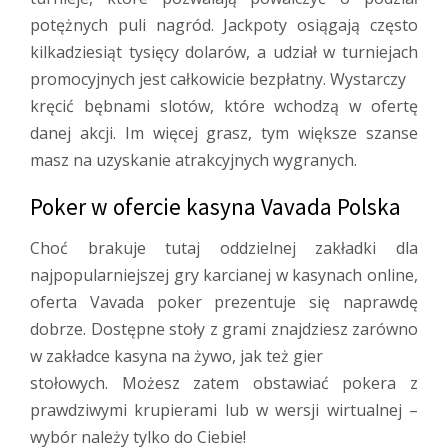
potężnych puli nagród. Jackpoty osiągają często
kilkadziesiąt tysięcy dolarów, a udział w turniejach
promocyjnych jest całkowicie bezpłatny. Wystarczy
kręcić bębnami slotów, które wchodzą w ofertę
danej akcji. Im więcej grasz, tym większe szanse
masz na uzyskanie atrakcyjnych wygranych.
Poker w ofercie kasyna Vavada Polska
Choć brakuje tutaj oddzielnej zakładki dla
najpopularniejszej gry karcianej w kasynach online,
oferta Vavada poker prezentuje się naprawdę
dobrze. Dostępne stoły z grami znajdziesz zarówno
w zakładce kasyna na żywo, jak też gier
stołowych. Możesz zatem obstawiać pokera z
prawdziwymi krupierami lub w wersji wirtualnej –
wybór należy tylko do Ciebie!