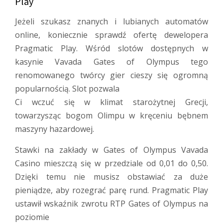
Play
Jeżeli szukasz znanych i lubianych automatów
online, koniecznie sprawdź ofertę dewelopera
Pragmatic Play. Wśród slotów dostępnych w
kasynie Vavada Gates of Olympus tego
renomowanego twórcy gier cieszy się ogromną
popularnością. Slot pozwala
Ci wczuć się w klimat starożytnej Grecji,
towarzysząc bogom Olimpu w kręceniu bębnem
maszyny hazardowej.
Stawki na zakłady w Gates of Olympus Vavada
Casino mieszczą się w przedziale od 0,01 do 0,50.
Dzięki temu nie musisz obstawiać za duże
pieniądze, aby rozegrać parę rund. Pragmatic Play
ustawił wskaźnik zwrotu RTP Gates of Olympus na
poziomie