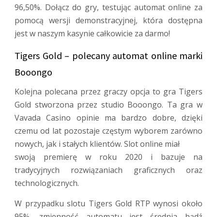
96,50%. Dołącz do gry, testując automat online za
pomocą wersji demonstracyjnej, która dostępna
jest w naszym kasynie całkowicie za darmo!
Tigers Gold – polecany automat online marki
Booongo
Kolejna polecana przez graczy opcja to gra Tigers
Gold stworzona przez studio Booongo. Ta gra w
Vavada Casino opinie ma bardzo dobre, dzięki
czemu od lat pozostaje częstym wyborem zarówno
nowych, jak i stałych klientów. Slot online miał
swoją premierę w roku 2020 i bazuje na
tradycyjnych rozwiązaniach graficznych oraz
technologicznych.
W przypadku slotu Tigers Gold RTP wynosi około
95%, zmienność automatu jest średnia bądź