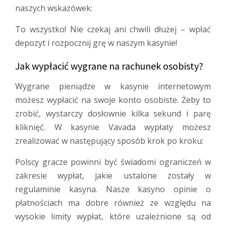
naszych wskazówek:
To wszystko! Nie czekaj ani chwili dłużej – wpłać
depozyt i rozpocznij grę w naszym kasynie!
Jak wypłacić wygrane na rachunek osobisty?
Wygrane pieniądze w kasynie internetowym
możesz wypłacić na swoje konto osobiste. Żeby to
zrobić, wystarczy dosłownie kilka sekund i parę
kliknięć. W kasynie Vavada wypłaty możesz
zrealizować w następujący sposób krok po kroku:
Polscy gracze powinni być świadomi ograniczeń w
zakresie wypłat, jakie ustalone zostały w
regulaminie kasyna. Nasze kasyno opinie o
płatnościach ma dobre również ze względu na
wysokie limity wypłat, które uzależnione są od