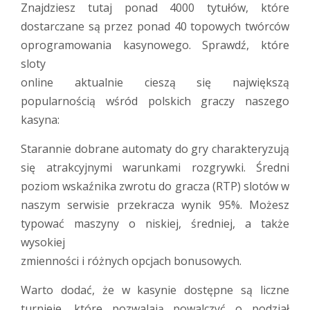
Znajdziesz tutaj ponad 4000 tytułów, które
dostarczane są przez ponad 40 topowych twórców
oprogramowania kasynowego. Sprawdź, które
sloty
online aktualnie cieszą się największą
popularnością wśród polskich graczy naszego
kasyna:
Starannie dobrane automaty do gry charakteryzują
się atrakcyjnymi warunkami rozgrywki. Średni
poziom wskaźnika zwrotu do gracza (RTP) slotów w
naszym serwisie przekracza wynik 95%. Możesz
typować maszyny o niskiej, średniej, a także
wysokiej
zmienności i różnych opcjach bonusowych.
Warto dodać, że w kasynie dostępne są liczne
turnieje, które pozwalają powalczyć o podział