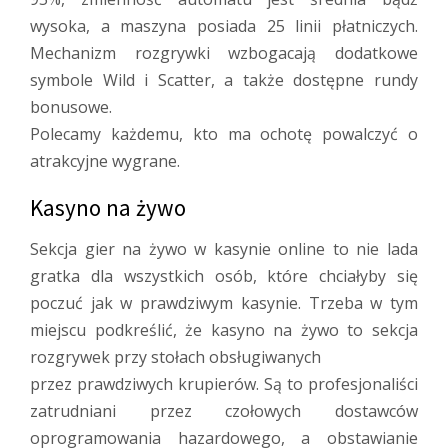
wysoka, a maszyna posiada 25 linii płatniczych.
Mechanizm rozgrywki wzbogacają dodatkowe
symbole Wild i Scatter, a także dostępne rundy
bonusowe.
Polecamy każdemu, kto ma ochotę powalczyć o
atrakcyjne wygrane.
Kasyno na żywo
Sekcja gier na żywo w kasynie online to nie lada
gratka dla wszystkich osób, które chciałyby się
poczuć jak w prawdziwym kasynie. Trzeba w tym
miejscu podkreślić, że kasyno na żywo to sekcja
rozgrywek przy stołach obsługiwanych
przez prawdziwych krupierów. Są to profesjonaliści
zatrudniani przez czołowych dostawców
oprogramowania hazardowego, a obstawianie