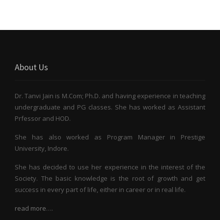
About Us
Dr. Tanvi Jain is M.Com; Ph.D. and having experience in teaching
undergraduate and PG classes. She has worked as Assistant
Prfessor and HOD.
She has also worked as Program Manager in Prestige
University, Indore.
She has decided to use her experience in the interest of the
Society. The basic knowledge is the root of growth and get
success in every part of life, either in career or in real life.
read more
….